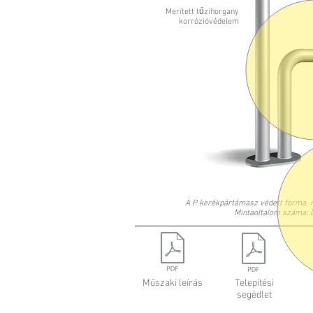
Merített tűzihorgany
korrózióvédelem
A P kerékpártámasz védett forma, 
Mintaoltalom száma: 
Műszaki leírás
Telepítési
segédlet