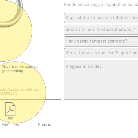
Rendeléshez vagy árajánlathoz az al
Vízzáró és kimozdulást
gátló acéltalp
másolása törvényellenes.
D0700149/1
Minősítés
Galéria